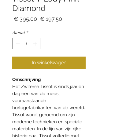
Diamond
Normale
Verkoopprijs
 € 395,00 
€ 197,50
prijs
Aantal
*
In winkelwagen
Omschrijving
Het Zwiterse Tissot is sinds jaar en
dag één van de meest
vooraanstaande
horlogefabrikanten van de wereld.
Tissot wordt geroemd om zijn
moderne technieken en speciale
materialen. In de lijn van zijn rijke
historie gaat Tissot volledig met