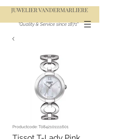
JUWELIER VANDERMARLIERE
"Quality & Service since 1871"
Productcode: T0842101111601
Tissot T-Lady Pink