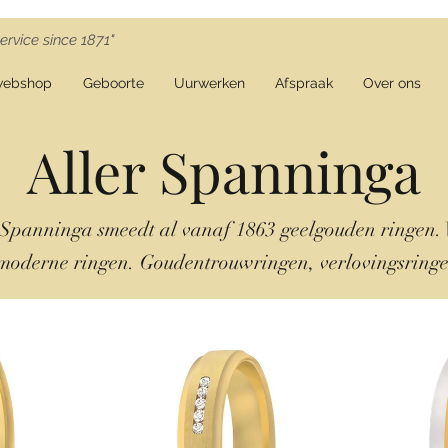
ervice since 1871"
webshop
Geboorte
Uurwerken
Afspraak
Over ons
Aller Spanninga
 Spanninga smeedt al vanaf 1863 geelgouden ringen. V
moderne ringen.
Goudentrouwringen
,
verlovingsring