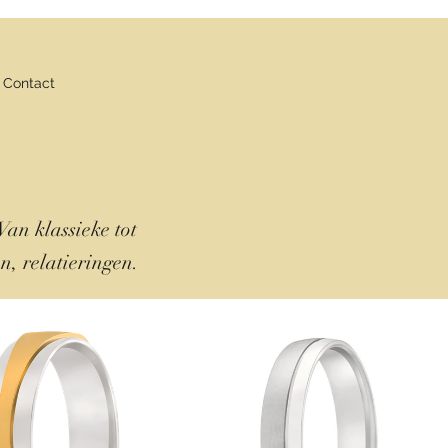
Contact
an klassieke tot
en
,
relatieringen
.