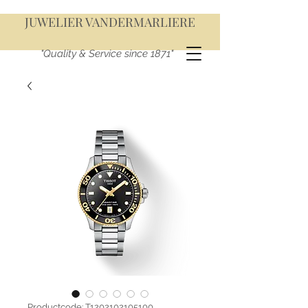
JUWELIER VANDERMARLIERE
"Quality & Service since 1871"
Productcode: T1202102105100