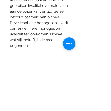
traditie met de laatste looks en
gebruiken kwalitatieve materialen
aan de buitenkant en Zwitserse
betrouwbaarheid van binnen.
Deze iconische horlogeserie biedt
dames- en herenhorloges om
rivaliteit te voorkomen. Hoewel,
wat stijl betreft, is de race
begonnen!
Specificaties
Collectie
T-Classic
Materiaal
316L
Juwelier Vandermarliere
behuizing
roestvrijstalen
Grote Markt 29 , 8900 Ieper
kast
T.
+32 (0) 57 20 03 83
Glas
Saffier
Dinsdag: Op afpsraak - Privé winkelen