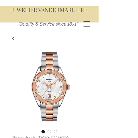
JUWELIER VANDERMARLIERE
"Quality & Service since 1871"
Productcode: T1019102211600