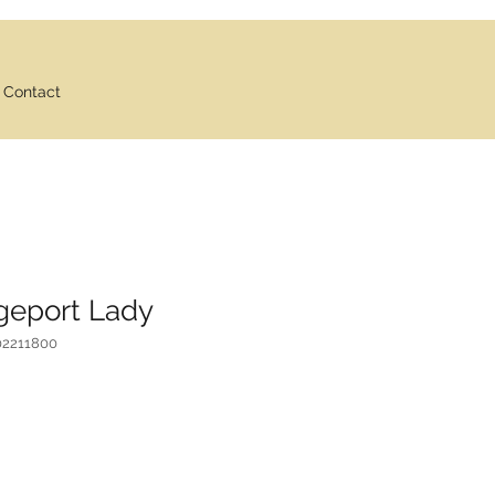
Contact
dgeport Lady
02211800