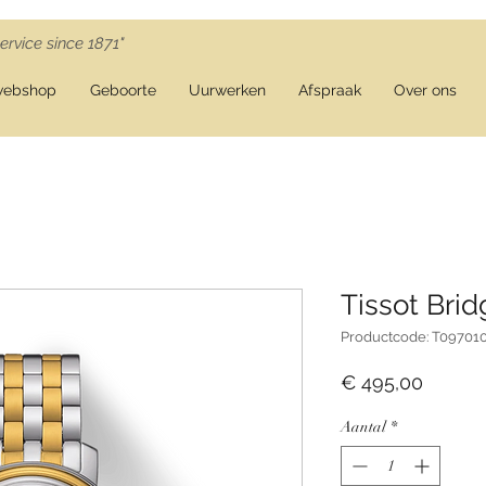
ervice since 1871"
webshop
Geboorte
Uurwerken
Afspraak
Over ons
Tissot Bri
Productcode: T09701
Prijs
€ 495,00
Aantal
*