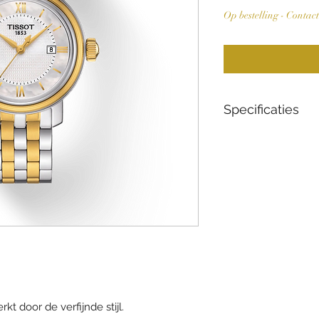
Op bestelling - Contac
Specificaties
Collectie
Materiaal behuizi
Glas
Beweging
Diameter
Waterdichtheid
t door de verfijnde stijl.