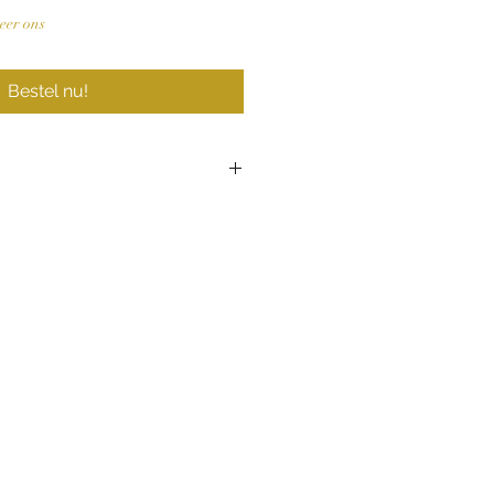
teer ons
Bestel nu!
T-Classic
ng
316L roestvrijstalen kast
Saffier
Quartz
17,2 mm
Waterbestendig tot 5
bar (50m)