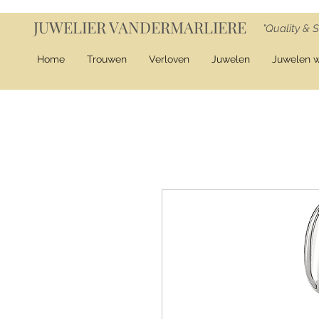
JUWELIER VANDERMARLIERE
"Quality & S
Home
Trouwen
Verloven
Juwelen
Juwelen 