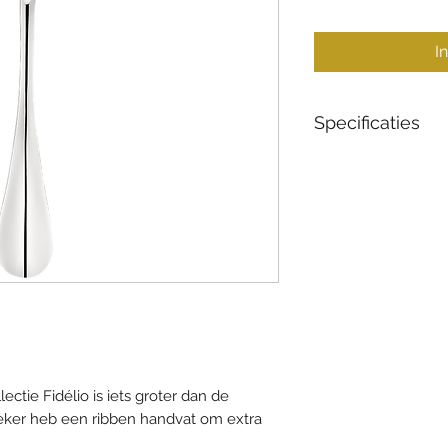
I
Specificaties
Materiaal: Verzilv
Collectie: Fidélio
Lengte: 20 cm
Stijl: Tijdloos
lectie Fidélio is iets groter dan de
ieker heb een ribben handvat om extra