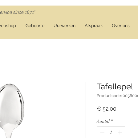
ervice since 1871"
webshop
Geboorte
Uurwerken
Afspraak
Over ons
Tafellepel
Productcode: 005600
Prijs
€ 52,00
Aantal
*