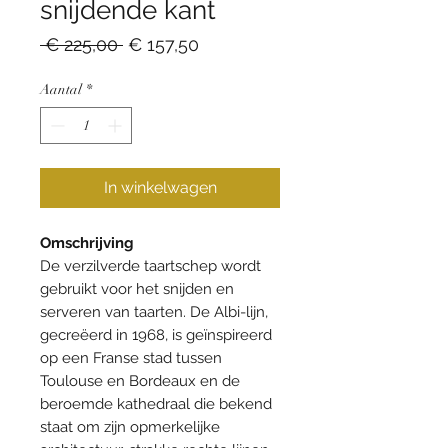
snijdende kant
Normale
Verkoopprijs
 € 225,00 
€ 157,50
prijs
Aantal
*
In winkelwagen
Omschrijving
De verzilverde taartschep wordt
gebruikt voor het snijden en
serveren van taarten. De Albi-lijn,
gecreëerd in 1968, is geïnspireerd
op een Franse stad tussen
Toulouse en Bordeaux en de
beroemde kathedraal die bekend
staat om zijn opmerkelijke