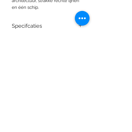
architectuur, strakke rechte lijnen
en één schip.
Specifcaties
Materiaal: Verzilverd
Collectie: Albi
Lengte: 27,5 cm
Stijl: Tijdloos
Juwelier Vandermarliere
Grote Markt 29 , 8900 Ieper
T.
+32 (0) 57 20 03 83
Dinsdag: Op afpsraak - Privé winkelen
Woensdag: 09:30-12:00 14:00-18:00
Donderdag: 09:30-12:00 14:00-18:00
Vrijdag: 09:30-12:00 14:00-18:00
Zaterdag: 09:30-12:00 14:00-18:00
Maandag & zondag gesloten