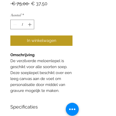
Normale
Verkoopprijs
 € 75,00 
€ 37,50
prijs
Aantal
*
In winkelwagen
Omschrijving
De verzilverde meloenlepel is
geschikt voor alle soorten soep.
Deze soeplepel beschikt over een
leeg canvas aan de voet om
personalisatie door middel van
gravure mogelijk te maken.
Specificaties