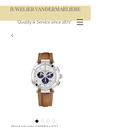
JUWELIER VANDERMARLIERE
"Quality & Service since 1871"
Productcode: 37688A42GD