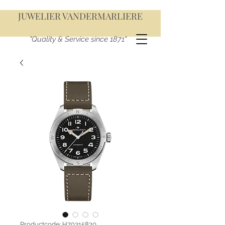
JUWELIER VANDERMARLIERE
"Quality & Service since 1871"
Productcode: H70315830