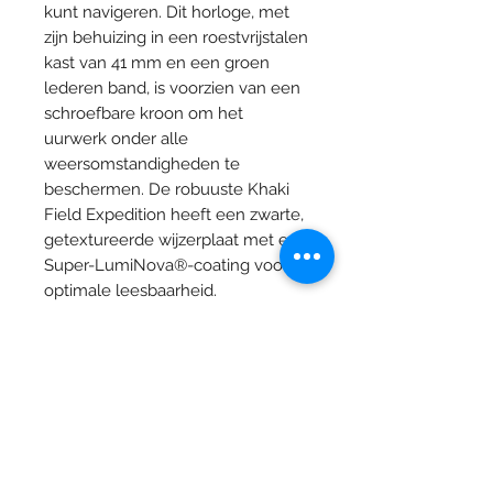
kunt navigeren. Dit horloge, met
zijn behuizing in een roestvrijstalen
kast van 41 mm en een groen
lederen band, is voorzien van een
schroefbare kroon om het
uurwerk onder alle
weersomstandigheden te
beschermen. De robuuste Khaki
Field Expedition heeft een zwarte,
getextureerde wijzerplaat met een
Super-LumiNova®-coating voor
optimale leesbaarheid.
Specificaties
Kaliber
H-10
Materiaal
Roestvrij staal
Juwelier Vandermarliere
behuizing