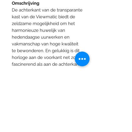
Omschrijving
De achterkant van de transparante
kast van de Viewmatic biedt de
zeldzame mogelijkheid om het
harmonieuze huwelijk van
hedendaagse uurwerken en
vakmanschap van hoge kwaliteit
te bewonderen. En gelukkig is dit
horloge aan de voorkant net zo
fascinerend als aan de achterkant.
Specificaties
Kaliber
H10
Materiaal
Roestvrij staal
Juwelier Vandermarliere
behuizing
Grote Markt 29 , 8900 Ieper
Glas
Saffier
T.
+32 (0) 57 20 03 83