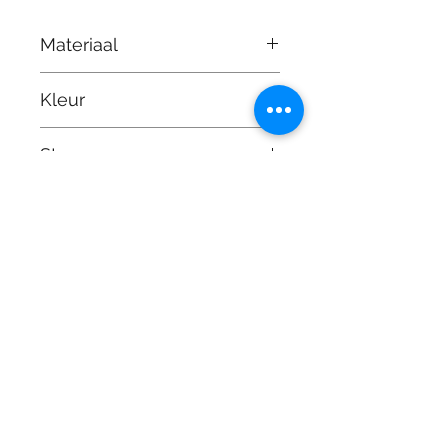
Materiaal
18 kt goud
Kleur
Geelgoud
Stenen
Edelsteen: diamant (briljant) 0,36kt
Juwelier Vandermarliere
Grote Markt 29 , 8900 Ieper
T.
+32 (0) 57 20 03 83
Dinsdag: Op afpsraak - Privé winkelen
Woensdag: 09:30-12:00 14:00-18:00
Donderdag: 09:30-12:00 14:00-18:00
Vrijdag: 09:30-12:00 14:00-18:00
Zaterdag: 09:30-12:00 14:00-18:00