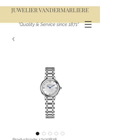
JUWELIER VANDERMARLIERE
"Quality & Service since 1871"
Productcode: 17430B28