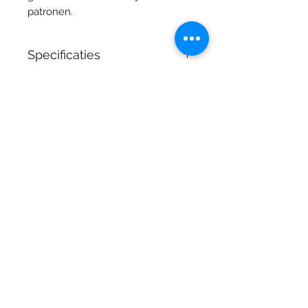
patronen.
Specificaties
Materiaal: Verzilverd
Collectie: Marly
Lengte: 17 cm
Stijl: Klassiek
Juwelier Vandermarliere
Grote Markt 29 , 8900 Ieper
T.
+32 (0) 57 20 03 83
Dinsdag: Op afpsraak - Privé winkelen
Woensdag: 09:30-12:00 14:00-18:00
Donderdag: 09:30-12:00 14:00-18:00
Vrijdag: 09:30-12:00 14:00-18:00
Zaterdag: 09:30-12:00 14:00-18:00
Maandag & zondag gesloten