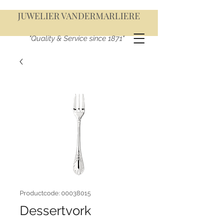
JUWELIER VANDERMARLIERE
"Quality & Service since 1871"
Productcode: 00038015
Dessertvork