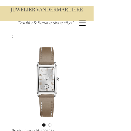
JUWELIER VANDERMARLIERE
"Quality & Service since 1871"
Productcode: H11221514