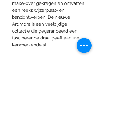
make-over gekregen en omvatten
een reeks wijzerplaat- en
bandontwerpen. De nieuwe
Ardmore is een veelzijdige
collectie die gegarandeerd een
fascinerende draai geeft aan uw
kenmerkende stijl.
Specificaties
Kaliber
980.153
Materiaal
Roestvrij staal
Juwelier Vandermarliere
behuizing
Grote Markt 29 , 8900 Ieper
Glas
Saffier
T.
+32 (0) 57 20 03 83
Beweging
Automatisch
Dinsdag: Op afpsraak - Privé winkelen
Woensdag: 09:30-12:00 14:00-18:00