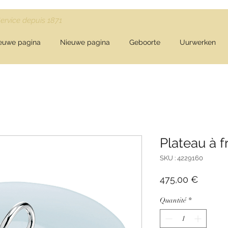
Service depuis 1871
euwe pagina
Nieuwe pagina
Geboorte
Uurwerken
Plateau à 
SKU : 4229160
Prix
475,00 €
Quantité
*