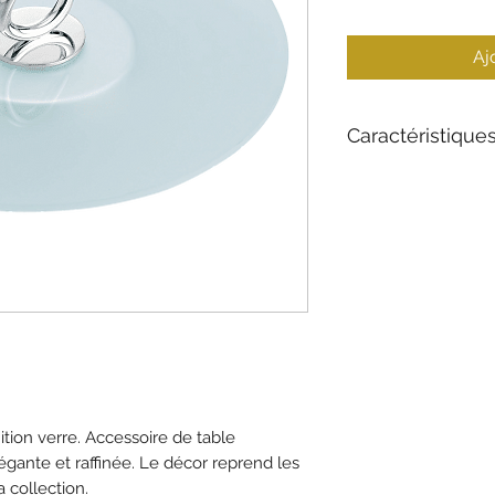
Aj
Caractéristique
Matériau : argent 
Diamètre : 30 cm
Style : Intempore
Poids : 1500 gr
ition verre. Accessoire de table
égante et raffinée. Le décor reprend les
a collection.