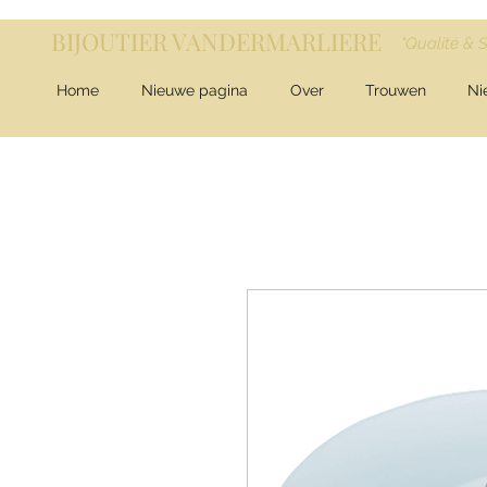
BIJOUTIER VANDERMARLIERE
"Qualité & 
Home
Nieuwe pagina
Over
Trouwen
Ni