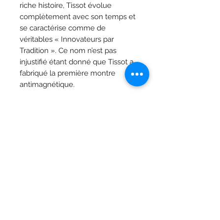
riche histoire, Tissot évolue
complètement avec son temps et
se caractérise comme de
véritables « Innovateurs par
Tradition ». Ce nom n’est pas
injustifié étant donné que Tissot a
fabriqué la première montre
antimagnétique.
Caractéristiques
Collection
T-Or
Matériau du boîtier
Boîtier en
Bijoutier Vandermarlière
acier
Grand-Place 29, 8900 Ypres
inoxydable
316L
T.
+32 (0) 57 20 03 83
Verre
Saphir
Du lundi au mercredi : de 9h00 à 12h00 14h00 -