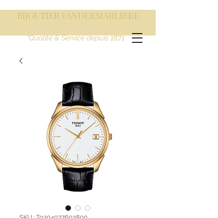
BIJOUTIER VANDERMARLIERE
"Qualité & Service depuis 1871
SKU : T9204077603800