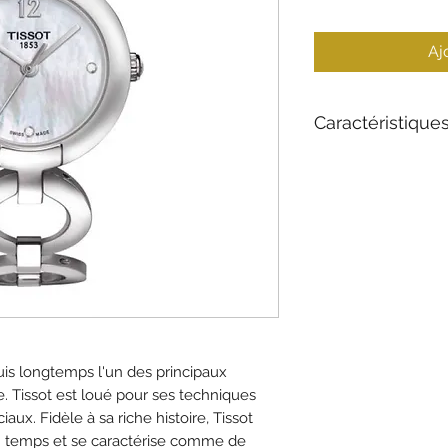
Aj
Caractéristique
Collection
Matériau du boîtie
Verre
Mouvement
Diamètre
uis longtemps l'un des principaux
 Tissot est loué pour ses techniques
Imperméabilisatio
ux. Fidèle à sa riche histoire, Tissot
 temps et se caractérise comme de