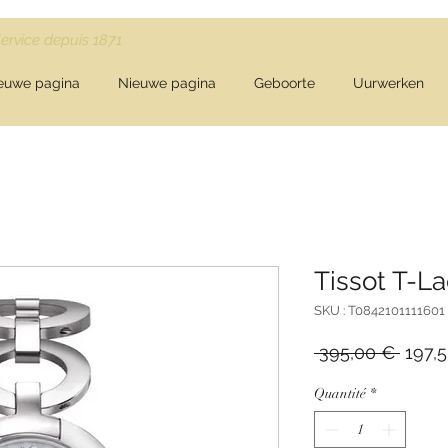
Service depuis 1871
euwe pagina
Nieuwe pagina
Geboorte
Uurwerken
Tissot T-L
SKU : T0842101111601
Prix
 395,00 € 
197,
origin
Quantité
*