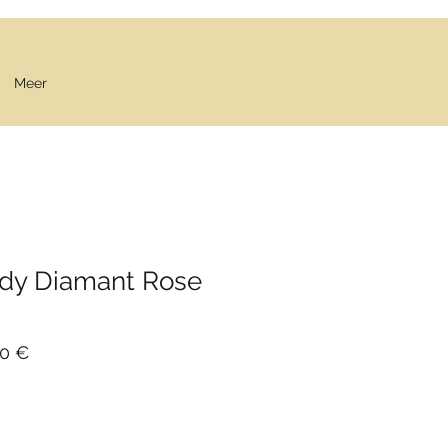
Meer
ady Diamant Rose
Prix
50 €
al
promotionnel