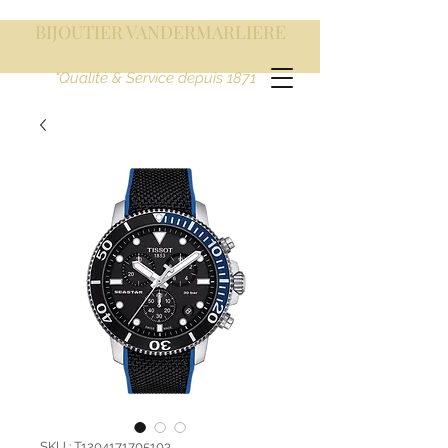
BIJOUTIER VANDERMARLIERE
"Qualité & Service depuis 1871
SKU : T1204171705103