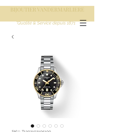
BIJOUTIER VANDERMARLIERE
"Qualité & Service depuis 1871
SKU : T1202102105100