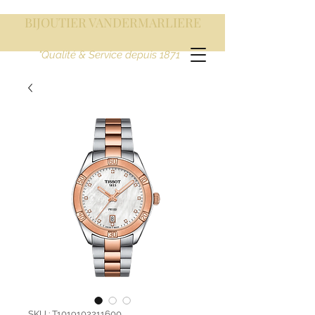
BIJOUTIER VANDERMARLIERE
"Qualité & Service depuis 1871
SKU : T1019102211600