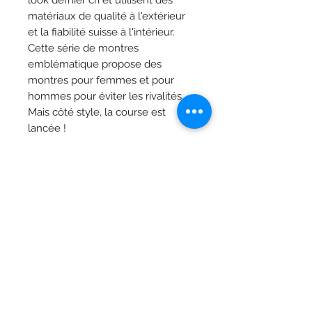
look dernier cri et utilisent des
matériaux de qualité à l'extérieur
et la fiabilité suisse à l'intérieur.
Cette série de montres
emblématique propose des
montres pour femmes et pour
hommes pour éviter les rivalités.
Mais côté style, la course est
lancée !
Caractéristiques
Collection
T-Classique
Matériau du boîtier
Boîtier en
Bijoutier Vandermarlière
acier
Grand-Place 29, 8900 Ypres
inoxydable
316L
T.
+32 (0) 57 20 03 83
Verre
Saphir
Du lundi au mercredi : de 9h00 à 12h00 14h00 -