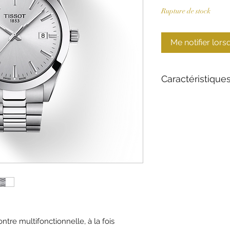
Rupture de stock
Me notifier lors
Caractéristique
Collection
Matériau du boîtie
Verre
Mouvement
Diamètre
tre multifonctionnelle, à la fois
Imperméabilisatio