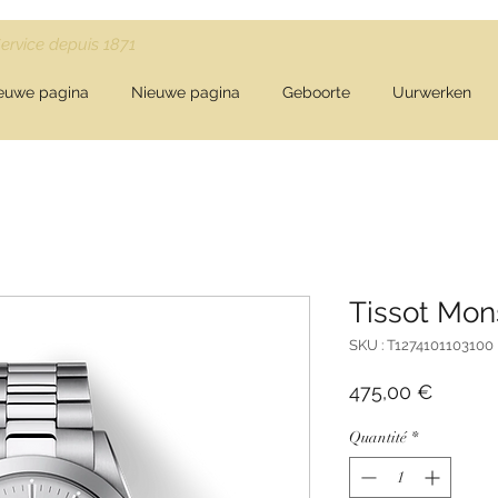
Service depuis 1871
euwe pagina
Nieuwe pagina
Geboorte
Uurwerken
Tissot Mon
SKU : T1274101103100
Prix
475,00 €
Quantité
*