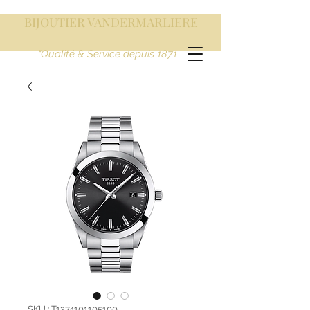
BIJOUTIER VANDERMARLIERE
"Qualité & Service depuis 1871
SKU : T1274101105100