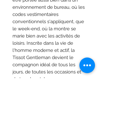
être portée aussi bien dans un
environnement de bureau, où les
codes vestimentaires
conventionnels s'appliquent, que
le week-end, où la montre se
marie bien avec les activités de
loisirs. Inscrite dans la vie de
l'homme moderne et actif, la
Tissot Gentleman devient le
compagnon idéal de tous les
jours, de toutes les occasions et
de tous les styles.
Caractéristiques
Collection
T-Classique
Matériau du boîtier
Boîtier en
Bijoutier Vandermarlière
acier
Grand-Place 29, 8900 Ypres