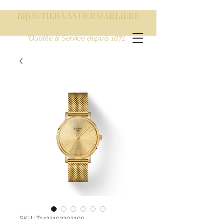
BIJOUTIER VANDERMARLIERE
"Qualité & Service depuis 1871
SKU : T1432103302100