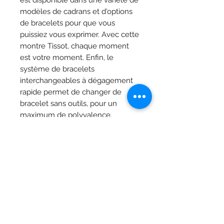
est disponible dans une variété de
modèles de cadrans et d'options
de bracelets pour que vous
puissiez vous exprimer. Avec cette
montre Tissot, chaque moment
est votre moment. Enfin, le
système de bracelets
interchangeables à dégagement
rapide permet de changer de
bracelet sans outils, pour un
maximum de polyvalence.
Caractéristiques
Collection
T-Classique
Matériau du boîtier
Boîtier en
Bijoutier Vandermarlière
acier
Grand-Place 29, 8900 Ypres
inoxydable
316L
T.
+32 (0) 57 20 03 83