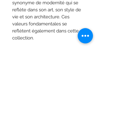
synonyme de modernité qui se
reflète dans son art, son style de
vie et son architecture. Ces
valeurs fondamentales se
reflètent également dans cette
collection.
Caractéristiques
Matériau : Plaqué argent
Collection : Amérique
Longueur : 20 cm
Bijoutier Vandermarlière
Grand-Place 29, 8900 Ypres
T.
+32 (0) 57 20 03 83
Du lundi au mercredi : de 9h00 à 12h00 14h00 -
18h30
Du vendredi au samedi : de 9h00 à midi 14h00 -