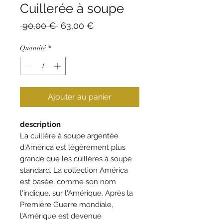
Cuillerée à soupe
Prix
Prix
 90,00 € 
63,00 €
original
promotionnel
Quantité
*
Ajouter au panier
description
La cuillère à soupe argentée
d'América est légèrement plus
grande que les cuillères à soupe
standard. La collection América
est basée, comme son nom
l'indique, sur l'Amérique. Après la
Première Guerre mondiale,
l’Amérique est devenue