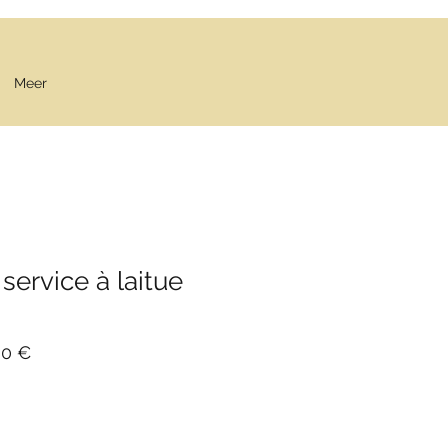
Meer
 service à laitue
Prix
00 €
al
promotionnel