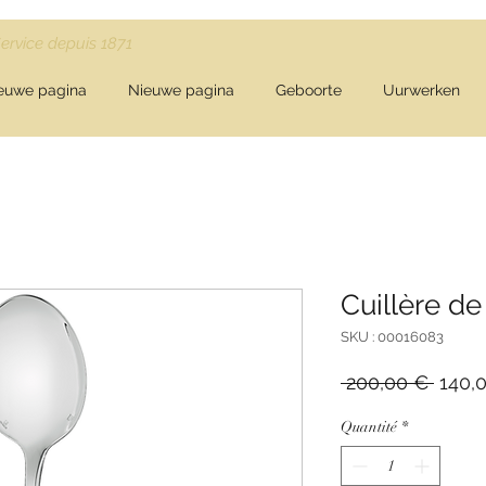
Service depuis 1871
euwe pagina
Nieuwe pagina
Geboorte
Uurwerken
Cuillère de
SKU : 00016083
Prix
 200,00 € 
140,
origin
Quantité
*