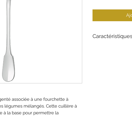
Aj
Caractéristique
Matériau : Plaqu
Collection : Clun
Longueur : 25 cm
Style : Classique
rgenté associée à une fourchette à
des légumes mélangés. Cette cuillère à
e à la base pour permettre la