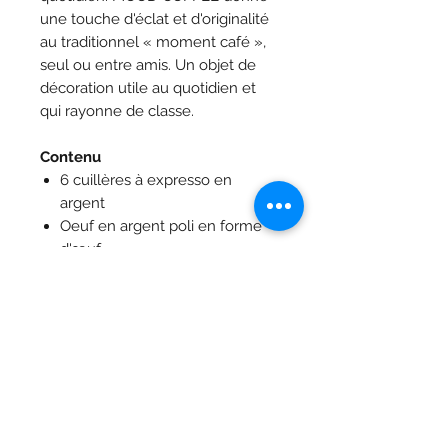
une touche d'éclat et d'originalité
au traditionnel « moment café »,
seul ou entre amis. Un objet de
décoration utile au quotidien et
qui rayonne de classe.
Contenu
6 cuillères à expresso en
argent
Oeuf en argent poli en forme
d'œuf
Caractéristiques
Matériel: Argent
Dimensions : H 13 cm / DM : 8,7
cm
Style : Intemporel
Bijoutier Vandermarlière
Poids : 445 grammes
Grand-Place 29, 8900 Ypres