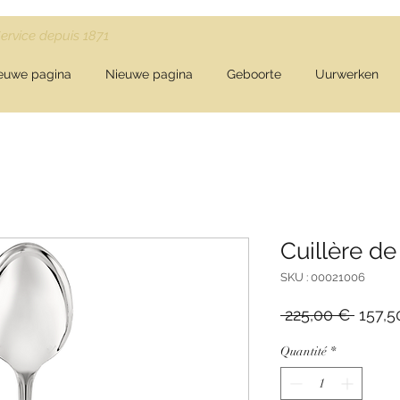
Service depuis 1871
euwe pagina
Nieuwe pagina
Geboorte
Uurwerken
Cuillère de
SKU : 00021006
Prix
 225,00 € 
157,5
origin
Quantité
*