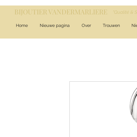
BIJOUTIER VANDERMARLIERE
"Qualité & 
Home
Nieuwe pagina
Over
Trouwen
Ni