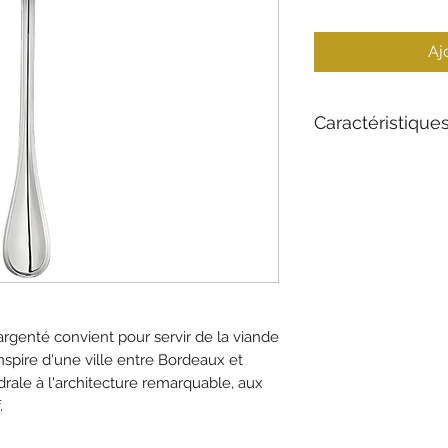
Aj
Caractéristique
Matériau : Plaqu
Collection : Albi
Longueur : 25,5 
Style : Intempore
argenté convient pour servir de la viande
inspire d'une ville entre Bordeaux et
ale à l'architecture remarquable, aux
.