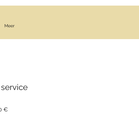
Meer
 service
Prix
0 €
al
promotionnel