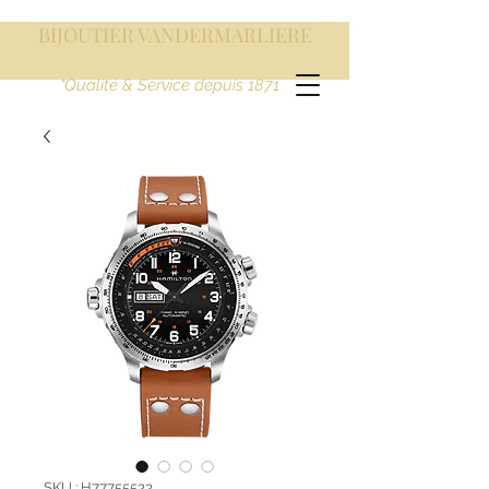
BIJOUTIER VANDERMARLIERE
"Qualité & Service depuis 1871
SKU : H77755533