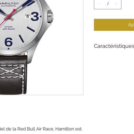
Aj
Caractéristique
Matériau du boîtie
Verre
Mouvement
Taille du boîtier
Imperméabilisatio
el de la Red Bull Air Race, Hamilton est
Bracelet de référe