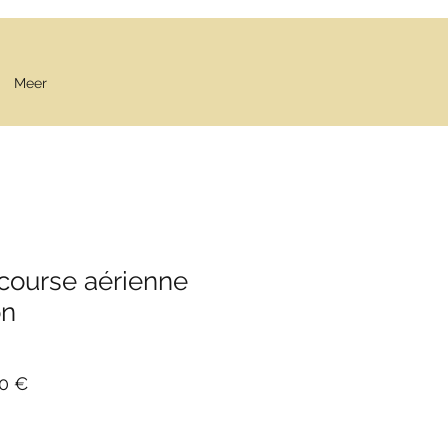
Meer
 course aérienne
on
Prix
50 €
al
promotionnel