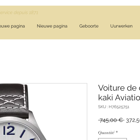
Service depuis 1871
euwe pagina
Nieuwe pagina
Geboorte
Uurwerken
Voiture de
kaki Aviati
SKU : H76525751
Prix
 745,00 € 
372,
origin
Quantité
*