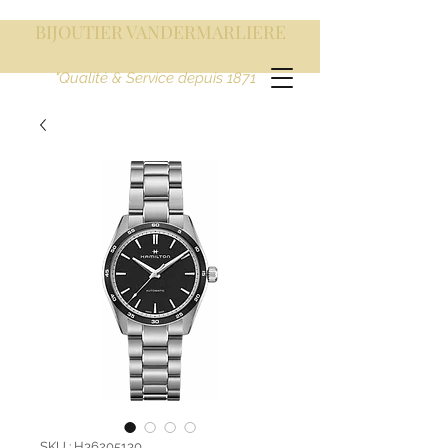
BIJOUTIER VANDERMARLIERE
"Qualité & Service depuis 1871
SKU : H36205130