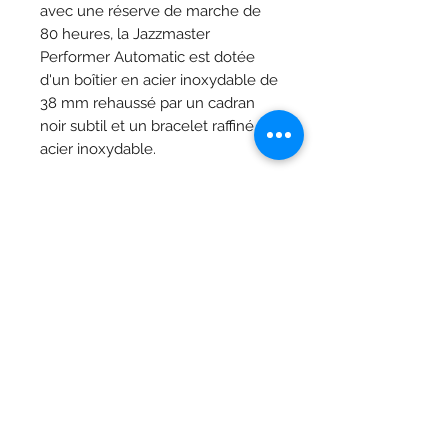
avec une réserve de marche de
80 heures, la Jazzmaster
Performer Automatic est dotée
d'un boîtier en acier inoxydable de
38 mm rehaussé par un cadran
noir subtil et un bracelet raffiné en
acier inoxydable.
Caractéristiques
Calibre
H10
Matériau du boîtier
Acier inoxydable
Bijoutier Vandermarlière
Verre
Grand-Place 29, 8900 Ypres
Saphir
T.
+32 (0) 57 20 03 83
Mouvement
Automatiquement
Du lundi au mercredi : de 9h00 à 12h00 14h00 -
Taille du boîtier
38mm
18h30