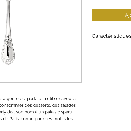
Aj
Caractéristique
Matériau : Plaqu
Collection : Marly
Longueur : 17 cm
Style: Classique
argenté est parfaite à utiliser avec la
et consommer des desserts, des salades
rly doit son nom à un palais disparu
s de Paris, connu pour ses motifs les