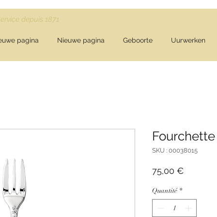
Service depuis 1871
euwe pagina
Nieuwe pagina
Geboorte
Uurwerken
Fourchette
SKU : 00038015
Prix
75,00 €
Quantité
*