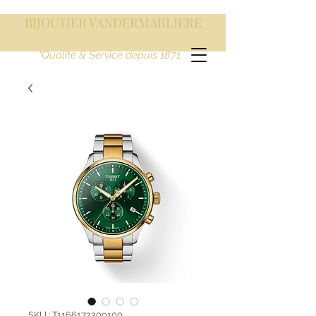
BIJOUTIER VANDERMARLIERE
"Qualité & Service depuis 1871
SKU : T1166172209100