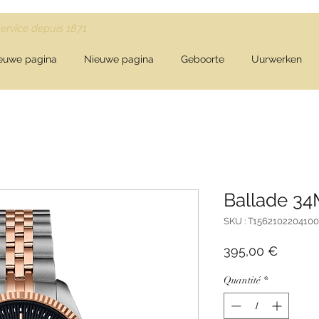
Service depuis 1871
euwe pagina
Nieuwe pagina
Geboorte
Uurwerken
Ballade 3
SKU : T1562102204100
Prix
395,00 €
Quantité
*