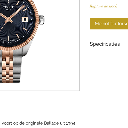
Rupture de stock
Me notifier lors
Specificaties
Collectie
Materiaal behuizi
Glas
Beweging
Diameter
Waterdichtheid
ort op de originele Ballade uit 1994