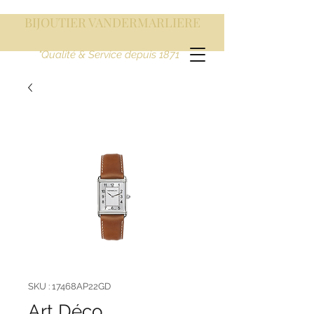
BIJOUTIER VANDERMARLIERE
"Qualité & Service depuis 1871
SKU : 17468AP22GD
Art Déco