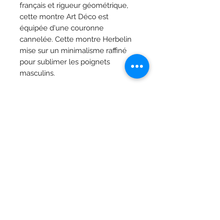
français et rigueur géométrique,
cette montre Art Déco est
équipée d'une couronne
cannelée. Cette montre Herbelin
mise sur un minimalisme raffiné
pour sublimer les poignets
masculins.
Caractéristiques
Collection
Art Déco
Bijoutier Vandermarlière
Matériau du boîtier
Boîtier en
Grand-Place 29, 8900 Ypres
acier
inoxydable
T.
+32 (0) 57 20 03 83
316L
Du lundi au mercredi : de 9h00 à 12h00 14h00 -
Verre
Saphir
18h30