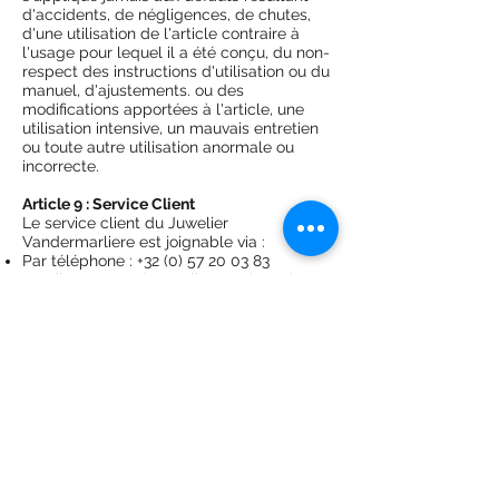
d'accidents, de négligences, de chutes,
d'une utilisation de l'article contraire à
l'usage pour lequel il a été conçu, du non-
respect des instructions d'utilisation ou du
manuel, d'ajustements. ou des
modifications apportées à l'article, une
utilisation intensive, un mauvais entretien
ou toute autre utilisation anormale ou
incorrecte.
Article 9 : Service Client
Le service client du Juwelier
Vandermarliere est joignable via :
Par téléphone :
+32 (0) 57 20 03 83
Email :
yves.vandermarliere@telenet.be
Par courrier : Grote Markt 29, 8900 Ypres
Article 10 : Confidentialité
Le Juwelier Vandermarliere traite les
données personnelles conformément à
cette déclaration de confidentialité. Pour
plus d’informations, questions ou
commentaires concernant notre politique
de confidentialité, veuillez contacter
yves.vandermarliere@telenet.be.